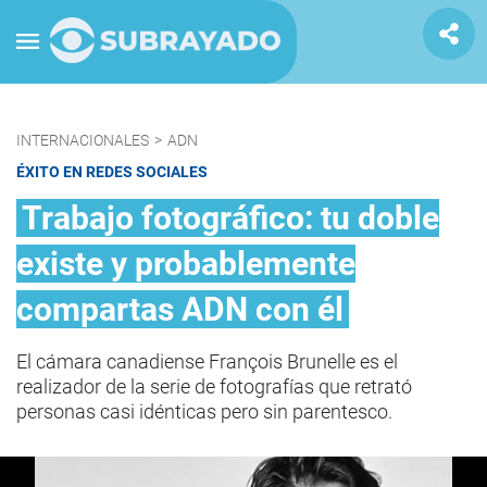
INTERNACIONALES
>
ADN
ÉXITO EN REDES SOCIALES
Trabajo fotográfico: tu doble
existe y probablemente
compartas ADN con él
El cámara canadiense François Brunelle es el
realizador de la serie de fotografías que retrató
personas casi idénticas pero sin parentesco.