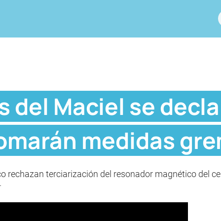
 del Maciel se decl
 tomarán medidas gre
co rechazan terciarización del resonador magnético del ce
.