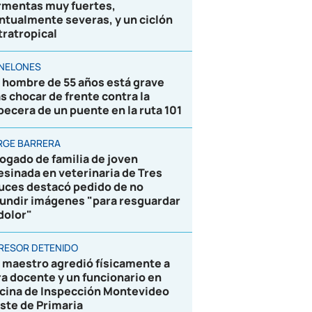
rmentas muy fuertes,
ntualmente severas, y un ciclón
tratropical
NELONES
 hombre de 55 años está grave
as chocar de frente contra la
becera de un puente en la ruta 101
RGE BARRERA
ogado de familia de joven
esinada en veterinaria de Tres
uces destacó pedido de no
fundir imágenes "para resguardar
 dolor"
RESOR DETENIDO
 maestro agredió físicamente a
ra docente y un funcionario en
icina de Inspección Montevideo
ste de Primaria