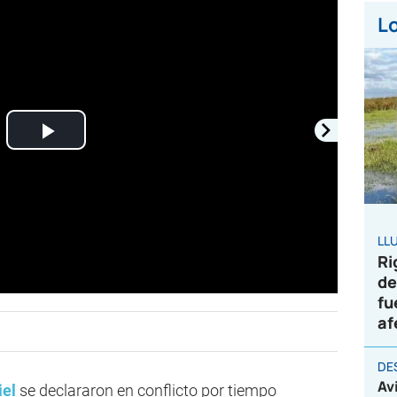
Lo
Play
Video
LL
Ri
de
fu
af
DE
Av
iel
se declararon en conflicto por tiempo