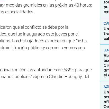
to
ar medidas gremiales en las próximas 48 horas;
pu
ex
as especialidades.
CA
icaron que el conflicto se debe por la
Un
tr
co, que fue inaugurado este jueves por el
ca
linas. Los trabajadores expresaron que “se ha
a administración pública y eso no lo vemos con
JO
Ab
as
Cr
gociación con las autoridades de ASSE para que
di
el
ionarios públicos” expresó Claudio Houaguy, del
AG
Un
ot
of
Oe