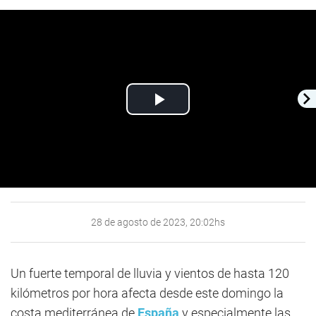
Play
Video
28 de agosto de 2023, 20:02hs
Un fuerte temporal de lluvia y vientos de hasta 120
kilómetros por hora afecta desde este domingo la
costa mediterránea de
España
y especialmente las