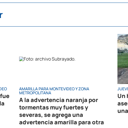
r
IDEO
AMARILLA PARA MONTEVIDEO Y ZONA
JUEV
METROPOLITANA
 fue
Un 
A la advertencia naranja por
la
ase
tormentas muy fuertes y
una
severas, se agrega una
advertencia amarilla para otra