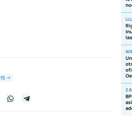
no
LL
Ri
In
la
AG
Un
ot
of
Oe
15
2.
BP
as
ad