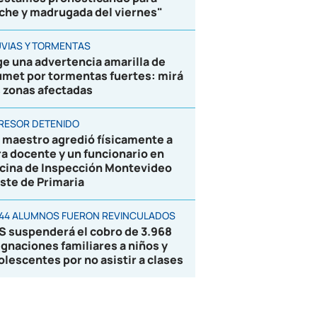
che y madrugada del viernes"
UVIAS Y TORMENTAS
ge una advertencia amarilla de
umet por tormentas fuertes: mirá
s zonas afectadas
RESOR DETENIDO
 maestro agredió físicamente a
ra docente y un funcionario en
icina de Inspección Montevideo
ste de Primaria
844 ALUMNOS FUERON REVINCULADOS
S suspenderá el cobro de 3.968
ignaciones familiares a niños y
olescentes por no asistir a clases