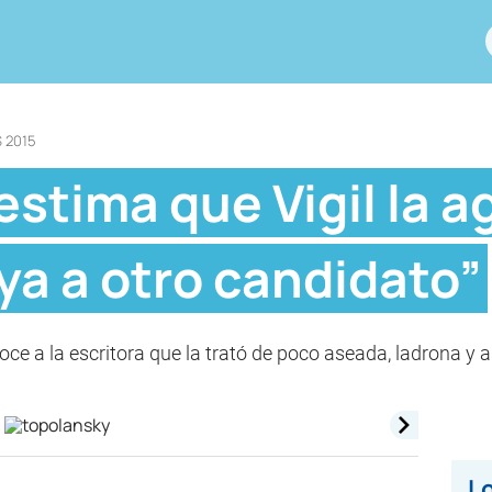
 2015
stima que Vigil la a
ya a otro candidato”
oce a la escritora que la trató de poco aseada, ladrona y 
Lo