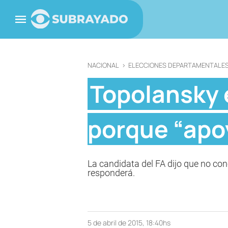
NACIONAL
>
ELECCIONES DEPARTAMENTALES
Topolansky e
porque “apo
La candidata del FA dijo que no con
responderá.
5 de abril de 2015, 18:40hs