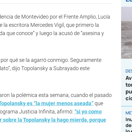
dencia de Montevideo por el Frente Amplio, Lucía
de la escritora Mercedes Vigil, que primero la
a que conoce” y luego la acusó de “asesina y
ni por qué se la agarró conmigo. Seguramente
ato”, dijo Topolansky a Subrayado este
DE
Av
to
pu
raron la polémica esta semana, cuando el pasado
ci
Topolansky es “la mujer menos aseada
”
que
ograma Justicia Infinita, afirmó:
“si yo como
ME
In
r sobre la Topolansky la hago mierda, porque
de
lo