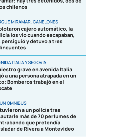
ramar; hay tres detenidos, dos de
los chilenos
RQUE MIRAMAR, CANELONES
plotaron cajero automático, la
licía los vio cuando escapaban,
s persiguió y detuvo a tres
lincuentes
NIDA ITALIA Y SEGOVIA
niestro grave en avenida Italia
jó a una persona atrapada en un
to; Bomberos trabajó en el
scate
 UN ÓMNIBUS
tuvieron a un policía tras
cautarle más de 70 perfumes de
ntrabando que pretendía
asladar de Rivera a Montevideo