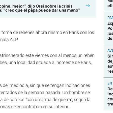
Mi
el
ine, mejor", dijo Orsi sobre la crisis
la; "creo que el papa puede dar una mano"
PA
Ex
Po
a toma de rehenes ahora mismo en París con los
lo
de
ñala AFP.
AVE
rincherado este viernes con al menos un rehén
Si
de
es, una localidad situada al noroeste de París,
au
re
EN
del mediodía, sin que se tengan indicaciones
De
 atentados de la semana pasada. Un hombre se
in
co
ina de correos "con un arma de guerra", según la
tr
onas se encontraban en su interior.