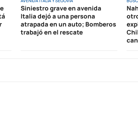
AVENIDA ITALIA Y SEGOVIA
BUSC
de
Siniestro grave en avenida
Nah
tá
Italia dejó a una persona
otr
r
atrapada en un auto; Bomberos
exp
trabajó en el rescate
Chi
can