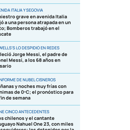
NIDA ITALIA Y SEGOVIA
niestro grave en avenida Italia
jó a una persona atrapada en un
to; Bomberos trabajó en el
scate
WELLS'S LO DESPIDIÓ EN REDES
lleció Jorge Messi, el padre de
onel Messi, a los 68 años en
sario
 INFORME DE NUBEL CISNEROS
ñanas y noches muy frías con
nimas de 0ºC; el pronóstico para
 fin de semana
ENE CINCO ANTECEDENTES
es chilenos y el cantante
uguayo Nahuel One 23, con miles
 seguidores; los detenidos por la