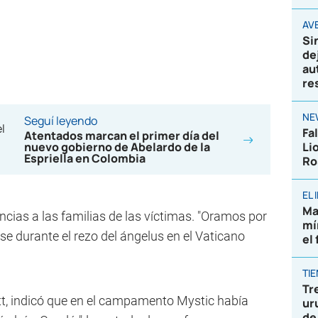
AVE
Si
de
au
re
NE
Seguí leyendo
Fa
Atentados marcan el primer día del
nuevo gobierno de Abelardo de la
Li
Espriella en Colombia
Ro
EL
Ma
cias a las familias de las víctimas. "Oramos por
mí
ense durante el rezo del ángelus en el Vaticano
el
TI
Tr
tt, indicó que en el campamento Mystic había
ur
de