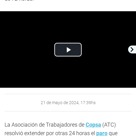
Play
Video
21 de mayo de 2024, 17:39hs
La Asociación de Trabajadores de
Copsa
(ATC)
resolvió extender por otras 24 horas el
paro
que