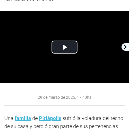
Play
Video
29 de marzo de 2025, 17:40hs
Una
familia
de
Piriápolis
sufrió la voladura del techo
de su casa y perdió gran parte de sus pertenencias