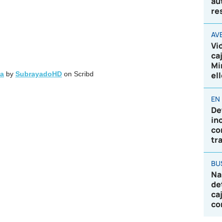
au
re
AV
Vi
ca
Mi
?a
by
SubrayadoHD
on Scribd
el
EN
De
in
co
tr
BU
Na
de
ca
co