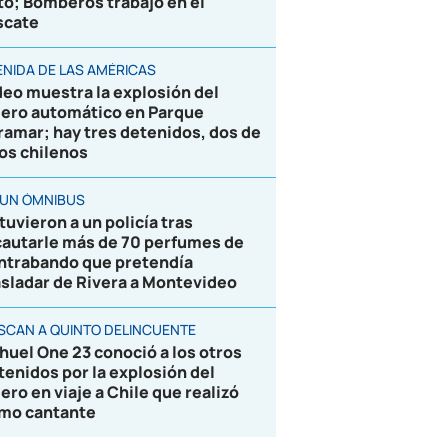
to; Bomberos trabajó en el
scate
ENIDA DE LAS AMÉRICAS
deo muestra la explosión del
jero automático en Parque
ramar; hay tres detenidos, dos de
los chilenos
 UN ÓMNIBUS
tuvieron a un policía tras
cautarle más de 70 perfumes de
ntrabando que pretendía
asladar de Rivera a Montevideo
SCAN A QUINTO DELINCUENTE
huel One 23 conoció a los otros
tenidos por la explosión del
jero en viaje a Chile que realizó
mo cantante