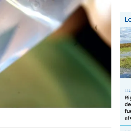
Lo
LL
Ri
de
fu
af