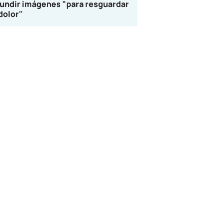
fundir imágenes "para resguardar
 dolor"