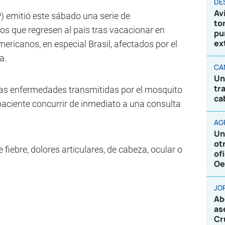
DE
Av
) emitió este sábado una serie de
to
s que regresen al país tras vacacionar en
pu
ex
ricanos, en especial Brasil, afectados por el
a.
CA
Un
tr
las enfermedades transmitidas por el mosquito
ca
paciente concurrir de inmediato a una consulta
AG
Un
ot
fiebre, dolores articulares, de cabeza, ocular o
of
Oe
JO
Ab
as
Cr