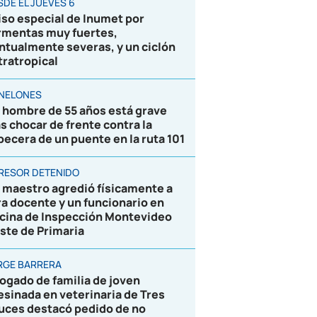
SDE EL JUEVES 6
iso especial de Inumet por
rmentas muy fuertes,
ntualmente severas, y un ciclón
tratropical
NELONES
 hombre de 55 años está grave
as chocar de frente contra la
becera de un puente en la ruta 101
RESOR DETENIDO
 maestro agredió físicamente a
ra docente y un funcionario en
icina de Inspección Montevideo
ste de Primaria
RGE BARRERA
ogado de familia de joven
esinada en veterinaria de Tres
uces destacó pedido de no