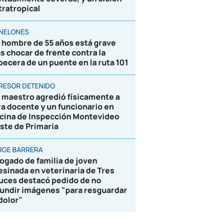
tratropical
NELONES
 hombre de 55 años está grave
as chocar de frente contra la
becera de un puente en la ruta 101
RESOR DETENIDO
 maestro agredió físicamente a
ra docente y un funcionario en
icina de Inspección Montevideo
ste de Primaria
RGE BARRERA
ogado de familia de joven
esinada en veterinaria de Tres
uces destacó pedido de no
fundir imágenes "para resguardar
 dolor"