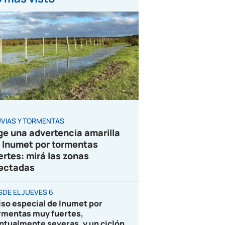
UVIAS Y TORMENTAS
ge una advertencia amarilla
 Inumet por tormentas
ertes: mirá las zonas
ectadas
SDE EL JUEVES 6
iso especial de Inumet por
rmentas muy fuertes,
ntualmente severas, y un ciclón