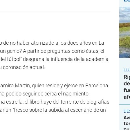
o de no haber aterrizado a los doce años en La
un genio? A partir de preguntas como éstas, el
 del fútbol" desgrana la influencia de la academia
su coronación actual.
LL
Ri
de
Ramiro Martín, quien reside y ejerce en Barcelona
fu
 podido seguir de cerca el nacimiento,
af
estrella, el libro huye del torrente de biografías
ar un "fresco sobre la subida al escenario de un
DE
Av
to
pu