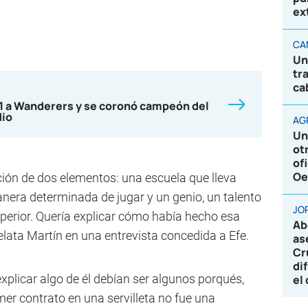
ex
CA
Un
tr
ca
-1 a Wanderers y se coronó campeón del
dio
AG
Un
ot
of
Oe
ción de dos elementos: una escuela que lleva
ra determinada de jugar y un genio, un talento
JO
uperior. Quería explicar cómo había hecho esa
Ab
 relata Martín en una entrevista concedida a Efe.
as
Cr
di
explicar algo de él debían ser algunos porqués,
el
imer contrato en una servilleta no fue una