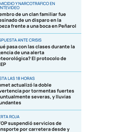
MICIDIO Y NARCOTRÁFICO EN
NTEVIDEO
embro de un clan familiar fue
esinado de un disparo en la
beza frente a una boca en Peñarol
SPUESTA ANTE CRISIS
ué pasa con las clases durante la
gencia de una alerta
teorológica? El protocolo de
EP
STA LAS 18 HORAS
umet actualizó la doble
vertencia por tormentas fuertes
puntualmente severas, y lluvias
undantes
ERTA ROJA
OP suspendió servicios de
ansporte por carretera desde y