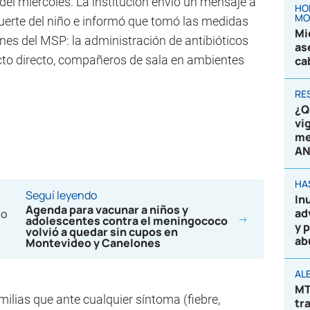
 del miércoles. La institución envió un mensaje a
HO
MO
muerte del niño e informó que tomó las medidas
Mi
iones del MSP: la administración de antibióticos
as
cto directo, compañeros de sala en ambientes
ca
RE
¿Q
vi
me
AN
HA
Seguí leyendo
In
Agenda para vacunar a niños y
ad
adolescentes contra el meningococo
y 
volvió a quedar sin cupos en
ab
Montevideo y Canelones
AL
MT
milias que ante cualquier síntoma (fiebre,
tr