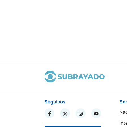
Seguinos
Se
Nac
Int