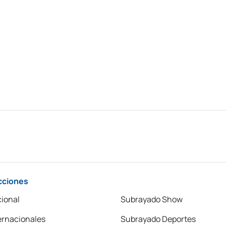
cciones
ional
Subrayado Show
ernacionales
Subrayado Deportes