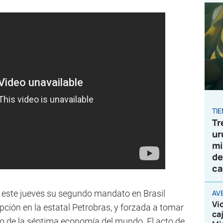
TI
Tr
ur
mi
de
ca
a este jueves su segundo mandato en Brasil
AV
Vi
ción en la estatal Petrobras, y forzada a tomar
ca
oro de la séptima economía del mundo. El acto de