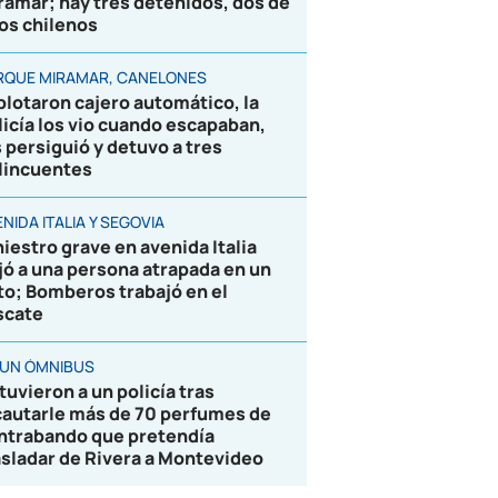
ramar; hay tres detenidos, dos de
los chilenos
RQUE MIRAMAR, CANELONES
plotaron cajero automático, la
licía los vio cuando escapaban,
s persiguió y detuvo a tres
lincuentes
NIDA ITALIA Y SEGOVIA
niestro grave en avenida Italia
jó a una persona atrapada en un
to; Bomberos trabajó en el
scate
 UN ÓMNIBUS
tuvieron a un policía tras
cautarle más de 70 perfumes de
ntrabando que pretendía
asladar de Rivera a Montevideo