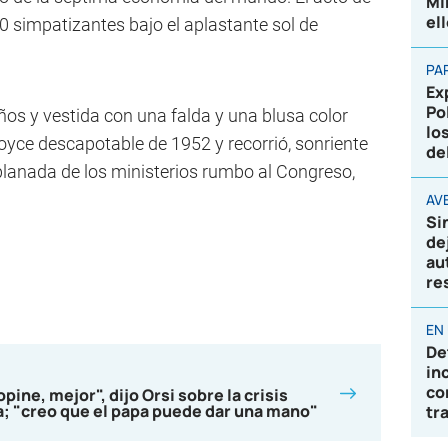
Mi
el
0 simpatizantes bajo el aplastante sol de
PA
Ex
Po
 años y vestida con una falda y una blusa color
lo
oyce descapotable de 1952 y recorrió, sonriente
de
explanada de los ministerios rumbo al Congreso,
AVE
Si
de
au
re
EN
De
in
co
ine, mejor", dijo Orsi sobre la crisis
la; "creo que el papa puede dar una mano"
tr