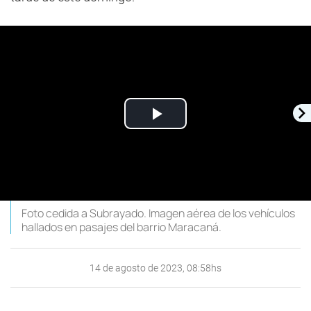
Play
Video
Foto cedida a Subrayado. Imagen aérea de los vehículos
hallados en pasajes del barrio Maracaná.
14 de agosto de 2023, 08:58hs