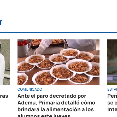
r
COMUNICADO
ESTA
oras
Ante el paro decretado por
Peñ
Ademu, Primaria detalló cómo
se 
brindará la alimentación a los
Int
alumnos este jueves