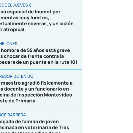
SDE EL JUEVES 6
iso especial de Inumet por
rmentas muy fuertes,
ntualmente severas, y un ciclón
tratropical
NELONES
 hombre de 55 años está grave
as chocar de frente contra la
becera de un puente en la ruta 101
RESOR DETENIDO
 maestro agredió físicamente a
ra docente y un funcionario en
icina de Inspección Montevideo
ste de Primaria
RGE BARRERA
ogado de familia de joven
esinada en veterinaria de Tres