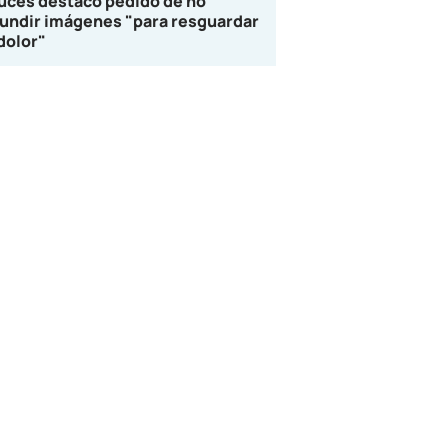
uces destacó pedido de no
fundir imágenes "para resguardar
 dolor"