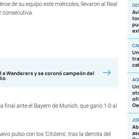
éroe de su equipo este miércoles, llevaron al Real
DE
Av
z consecutiva.
to
pu
ex
CA
Un
tr
ca
-1 a Wanderers y se coronó campeón del
dio
AG
Un
ot
of
Oe
la final ante el Bayern de Munich, que ganó 1-0 al
JO
Ab
as
evo pulso con los 'Citizens', tras la derrota del