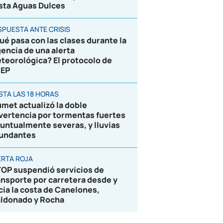
sta Aguas Dulces
SPUESTA ANTE CRISIS
ué pasa con las clases durante la
gencia de una alerta
teorológica? El protocolo de
EP
STA LAS 18 HORAS
umet actualizó la doble
vertencia por tormentas fuertes
puntualmente severas, y lluvias
undantes
ERTA ROJA
OP suspendió servicios de
ansporte por carretera desde y
cia la costa de Canelones,
ldonado y Rocha