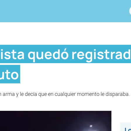
xista quedó registra
uto
 arma y le decía que en cualquier momento le disparaba. E
Lo