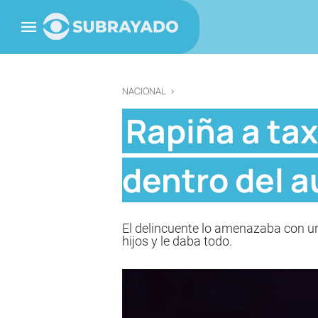
NACIONAL
>
Rapiña a ta
dentro del a
El delincuente lo amenazaba con un
hijos y le daba todo.