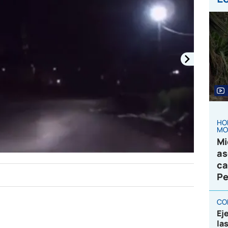
HO
MO
Mi
as
ca
Pe
CO
Ej
la