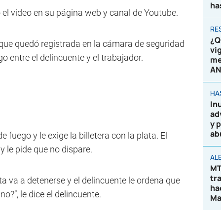
ha
ó el video en su página web y canal de Youtube.
RE
¿Q
a que quedó registrada en la cámara de seguridad
vi
o entre el delincuente y el trabajador.
me
AN
HA
In
ad
y 
ab
fuego y le exige la billetera con la plata. El
 y le pide que no dispare.
AL
MT
tr
a va a detenerse y el delincuente le ordena que
ha
o?”, le dice el delincuente.
Ma