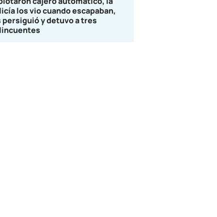
plotaron cajero automático, la
licía los vio cuando escapaban,
s persiguió y detuvo a tres
lincuentes