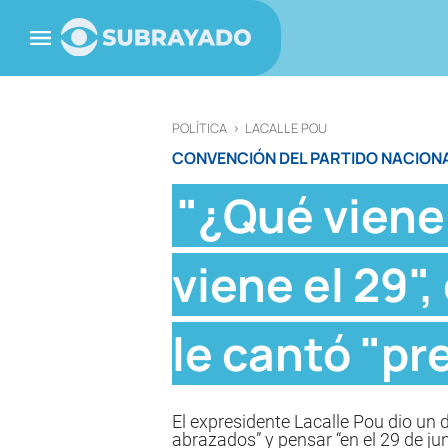
POLÍTICA
>
LACALLE POU
CONVENCIÓN DEL PARTIDO NACION
"¿Qué viene 
viene el 29",
le cantó "pr
El expresidente Lacalle Pou dio un 
abrazados” y pensar “en el 29 de jun