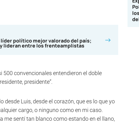
Ex
Po
lo
de
 líder político mejor valorado del país;
y lideran entre los frenteamplistas
si 500 convencionales entendieron el doble
esidente, presidente”.
lo desde Luis, desde el corazón, que es lo que yo
alquier cargo, o ninguno como en mi caso.
a me sentí tan blanco como estando en el llano,