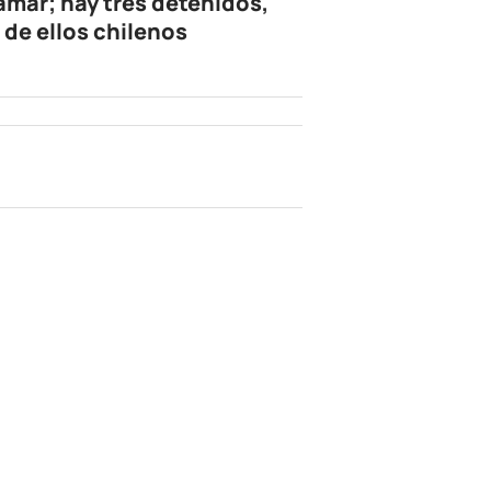
amar; hay tres detenidos,
 de ellos chilenos