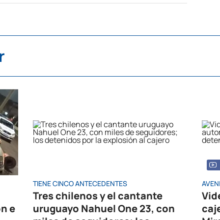
r
TIENE CINCO ANTECEDENTES
AVEN
Tres chilenos y el cantante
Vid
ón e
uruguayo Nahuel One 23, con
caj