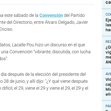
ca
CO
ipa este sábado de la
Convención
del Partido
Ej
te del Directorio, entre Álvaro Delgado, Javier
la
Enciso.
ha
RE
datos, Lacalle Pou hizo un discurso en el que
¿Q
ó una Convención “vibrante, discutida, con lucha
vi
me
dos”.
AN
AV
día después de la elección del presidente del
Vi
 28 de junio, y allí dijo: "¿Y qué viene después
ca
ícil, el 29, viene el 29 y viene el 29, el 29 y el
Mi
el
PA