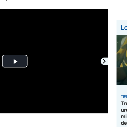
Lo
Play
Video
TI
Tr
ur
mi
de