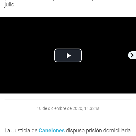
julio.
Play
Video
10 de diciembre de 2020, 11:32hs
La Justicia de
Canelones
dispuso prisión domiciliaria