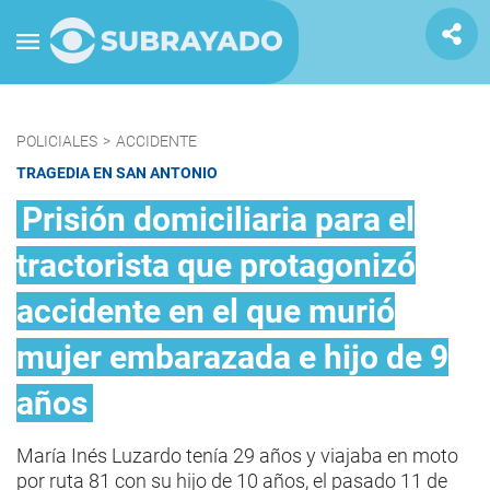
POLICIALES
>
ACCIDENTE
TRAGEDIA EN SAN ANTONIO
Prisión domiciliaria para el
tractorista que protagonizó
accidente en el que murió
mujer embarazada e hijo de 9
años
María Inés Luzardo tenía 29 años y viajaba en moto
por ruta 81 con su hijo de 10 años, el pasado 11 de