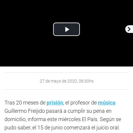
Play
Video
27 de mayo de 2020, 08:30hs
Tras 20 meses de
prisión
, el profesor de
música
Guillermo Freijido pasará a cumplir su pena en
domicilio, informa este miércoles El País. Según se
pudo saber, el 15 de junio comenzará el juicio oral.