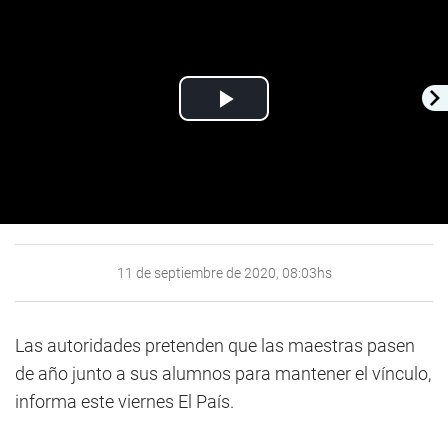
Play
Video
11 de septiembre de 2020, 08:03hs
Las autoridades pretenden que las maestras pasen
de año junto a sus alumnos para mantener el vínculo,
informa este viernes El País.