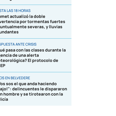
STA LAS 18 HORAS
umet actualizó la doble
vertencia por tormentas fuertes
puntualmente severas, y lluvias
undantes
SPUESTA ANTE CRISIS
ué pasa con las clases durante la
gencia de una alerta
teorológica? El protocolo de
EP
ROS EN BELVEDERE
Vos sos el que anda haciendo
lajo!": delincuentes le dispararon
un hombre y se tirotearon con la
licía