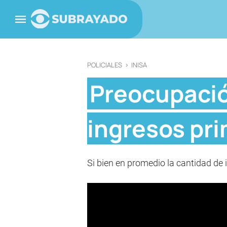
POLICIALES
>
INISA
Preocupació
ingresos pri
Si bien en promedio la cantidad de i