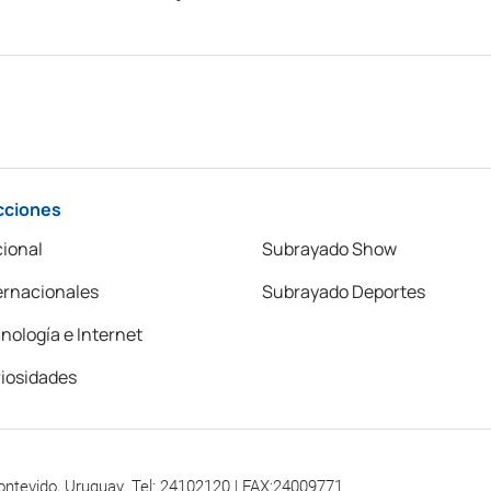
cciones
ional
Subrayado Show
ernacionales
Subrayado Deportes
nología e Internet
iosidades
ontevido, Uruguay. Tel: 24102120 | FAX:24009771