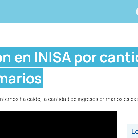
n en INISA por canti
marios
nternos ha caído, la cantidad de ingresos primarios es casi
Lo