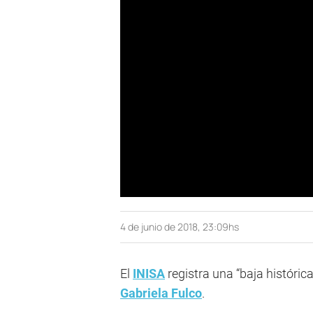
4 de junio de 2018, 23:09hs
El
INISA
registra una “baja histórica
Gabriela Fulco
.