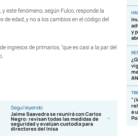
 y este fenómeno, según Fulco, responde la
HA
s de edad, y no a los cambios en el código del
In
ad
y 
ab
e ingresos de primarios, "que es casi a la par del
RE
o.
¿Q
vi
me
AN
TI
"¡
re
Seguí leyendo
a 
Jaime Saavedra se reunirá con Carlos
Po
Negro: revisan todas las medidas de
seguridad y evalúan custodia para
directores del Inisa