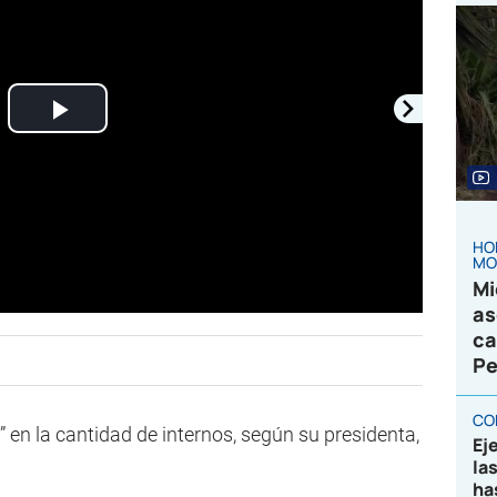
Play
Video
HO
MO
Mi
as
ca
Pe
CO
” en la cantidad de internos, según su presidenta,
Ej
la
ha