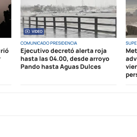
VIDEO
COMUNICADO PRESIDENCIA
SUPE
rió
Ejecutivo decretó alerta roja
Met
r
hasta las 04.00, desde arroyo
adv
Pando hasta Aguas Dulces
vie
per