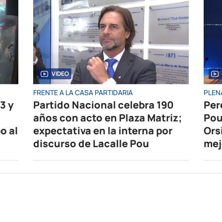
VIDEO
FRENTE A LA CASA PARTIDARIA
PLEN
3 y
Partido Nacional celebra 190
Per
años con acto en Plaza Matriz;
Pou
o al
expectativa en la interna por
Ors
discurso de Lacalle Pou
mej