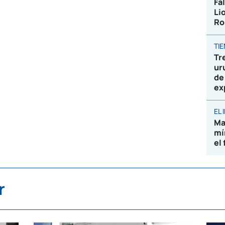
Fa
Li
Ro
TI
Tr
ur
de
ex
EL
Ma
mí
el
r