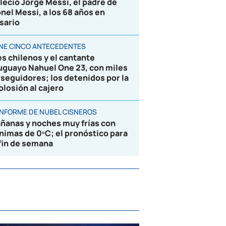
lleció Jorge Messi, el padre de
onel Messi, a los 68 años en
sario
ENE CINCO ANTECEDENTES
es chilenos y el cantante
uguayo Nahuel One 23, con miles
 seguidores; los detenidos por la
plosión al cajero
 INFORME DE NUBEL CISNEROS
ñanas y noches muy frías con
nimas de 0ºC; el pronóstico para
 fin de semana