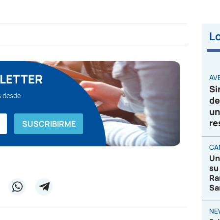
Lo
SLETTER
AVE
Si
s desde
de
un
re
CA
Un
su
Ra
Sa
NE