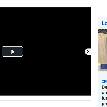
Lo
Play
Video
OP
De
un
lu
pr