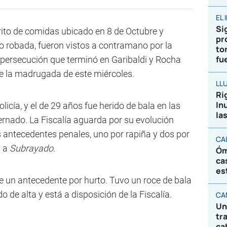
EL
Sig
rito de comidas ubicado en 8 de Octubre y
pr
 robada, fueron vistos a contramano por la
to
fu
a persecución que terminó en Garibaldi y Rocha
de la madrugada de este miércoles.
LL
Ri
In
licía, y el de 29 años fue herido de bala en las
la
ternado. La Fiscalía aguarda por su evolución
s antecedentes penales, uno por rapiña y dos por
CA
s a
Subrayado
.
Óm
ca
es
e un antecedente por hurto. Tuvo un roce de bala
do de alta y está a disposición de la Fiscalía.
CA
Un
tr
ca