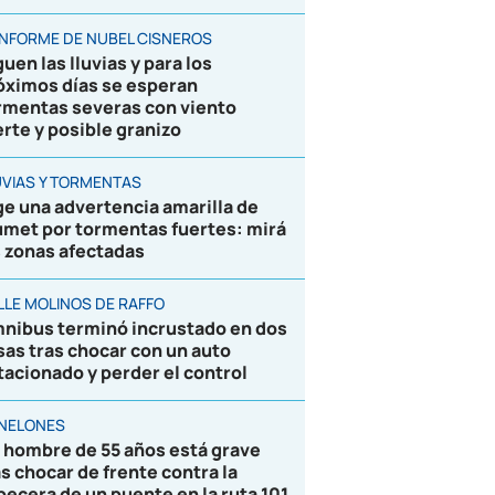
 INFORME DE NUBEL CISNEROS
uen las lluvias y para los
óximos días se esperan
rmentas severas con viento
erte y posible granizo
UVIAS Y TORMENTAS
ge una advertencia amarilla de
umet por tormentas fuertes: mirá
s zonas afectadas
LLE MOLINOS DE RAFFO
nibus terminó incrustado en dos
sas tras chocar con un auto
tacionado y perder el control
NELONES
 hombre de 55 años está grave
as chocar de frente contra la
becera de un puente en la ruta 101