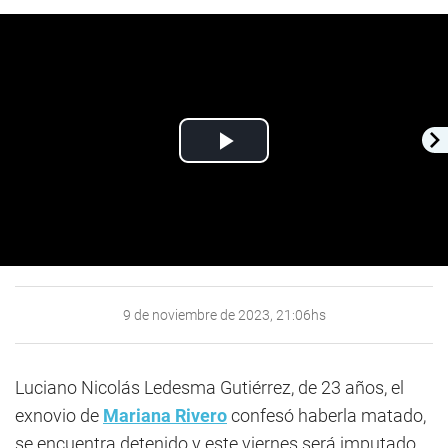
Play
Video
9 de noviembre de 2023, 21:06hs
Luciano Nicolás Ledesma Gutiérrez, de 23 años, el
exnovio de
Mariana Rivero
confesó haberla matado,
se encuentra detenido y este viernes será imputado.