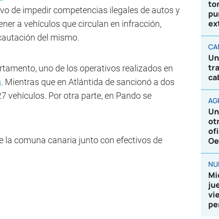
to
ivo de impedir competencias ilegales de autos y
pu
ex
ner a vehículos que circulan en infracción,
cautación del mismo.
CA
Un
tr
rtamento, uno de los operativos realizados en
ca
s
. Mientras que en Atlántida de sancionó a dos
27 vehículos. Por otra parte, en Pando se
AG
Un
ot
of
de la comuna canaria junto con efectivos de
Oe
NU
Mi
ju
vi
pe