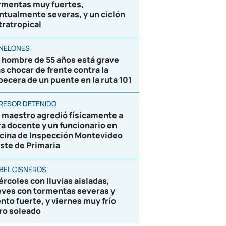
rmentas muy fuertes,
ntualmente severas, y un ciclón
tratropical
NELONES
 hombre de 55 años está grave
as chocar de frente contra la
becera de un puente en la ruta 101
RESOR DETENIDO
 maestro agredió físicamente a
ra docente y un funcionario en
icina de Inspección Montevideo
ste de Primaria
BEL CISNEROS
ércoles con lluvias aisladas,
eves con tormentas severas y
ento fuerte, y viernes muy frío
ro soleado