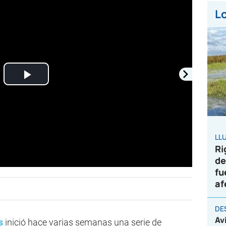
Lo
Play
Video
LL
Ri
de
fu
af
DE
Av
s
inició hace varias semanas una serie de