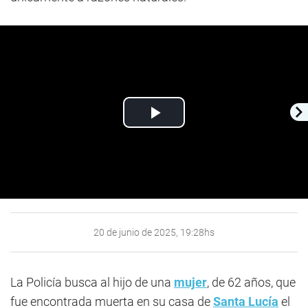
Play
Video
20 de junio de 2025, 19:28hs
La Policía busca al hijo de una
mujer
, de 62 años, que
fue encontrada muerta en su casa de
Santa Lucía
el