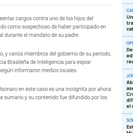
CA
Un
ntar cargos contra uno de los hijos del
tr
ado como sospechoso de haber participado en
ca
al durante el mandato de su padre.
OP
De
ro, y varios miembros del gobierno de su período,
ed
re
cia Brasileña de Inteligencia para espiar
 según informaron medios locales.
JO
Ab
as
Bolsonaro en este caso es una incógnita por ahora.
Cr
 sumario y su contenido fue difundido por los
di
el
SO
Es
Mu