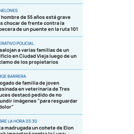
NELONES
 hombre de 55 años está grave
as chocar de frente contra la
becera de un puente en la ruta 101
ERATIVO POLICIAL
salojan a varias familias de un
ificio en Ciudad Vieja luego de un
clamo de los propietarios
RGE BARRERA
ogado de familia de joven
esinada en veterinaria de Tres
uces destacó pedido de no
fundir imágenes "para resguardar
 dolor"
BRE LA HORA 03.30
ta madrugada un cohete de Elon
sk impactará contra la Luna;