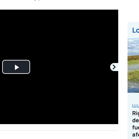
Lo
Play
Video
LL
Ri
de
fu
af