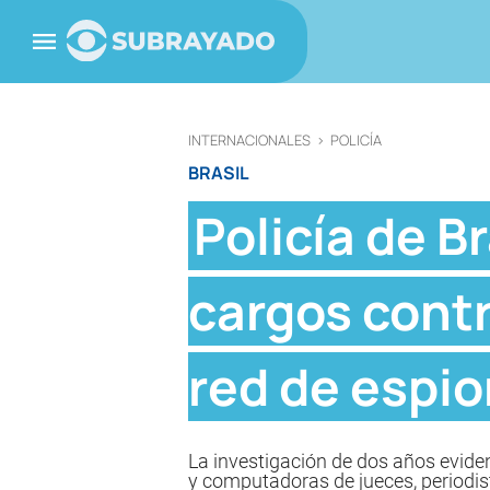
INTERNACIONALES
>
POLICÍA
BRASIL
Policía de B
cargos contr
red de espio
La investigación de dos años evidenc
y computadoras de jueces, periodista