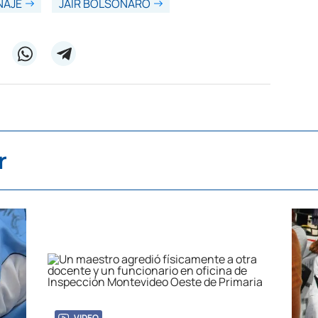
NAJE
JAIR BOLSONARO
r
VIDEO