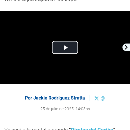
Play
Video
Por
Jackie Rodríguez Stratta
@
25 de julio de 2025, 14:03hs
Volverá a la pantalla grande
“
Piratas del Caribe
”
,