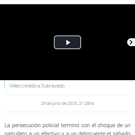
Play
Video
Video cedido a Subrayado.
29 de junio de 2025, 21:28hs
La persecución policial terminó con el choque de un
patrullero a un efectivo y a un delincuente el sábado