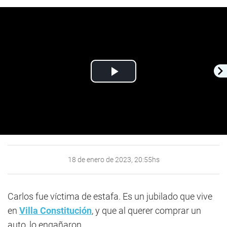
Play
Video
18 de enero de 2023, 20:55hs
Carlos fue víctima de estafa. Es un jubilado que vive
en
Villa Constitución
, y que al querer comprar un
auto, lo engañaron.