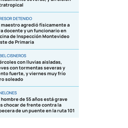
tratropical
RESOR DETENIDO
 maestro agredió físicamente a
ra docente y un funcionario en
icina de Inspección Montevideo
ste de Primaria
BEL CISNEROS
ércoles con lluvias aisladas,
eves con tormentas severas y
ento fuerte, y viernes muy frío
ro soleado
NELONES
 hombre de 55 años está grave
as chocar de frente contra la
becera de un puente en la ruta 101