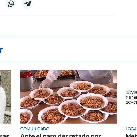
r
COMUNICADO
LOCA
oras
Ante el paro decretado por
Met