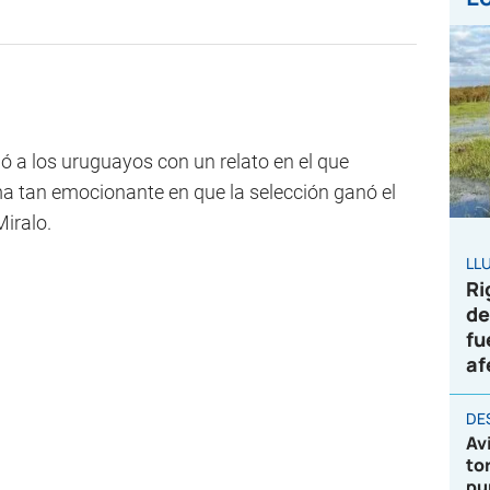
ó a los uruguayos con un relato en el que
ma tan emocionante en que la selección ganó el
Miralo.
LL
Ri
de
fu
af
DE
Av
to
pu