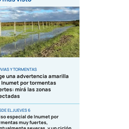
UVIAS Y TORMENTAS
ge una advertencia amarilla
 Inumet por tormentas
ertes: mirá las zonas
ectadas
SDE EL JUEVES 6
iso especial de Inumet por
rmentas muy fuertes,
ntualmente severas, y un ciclón