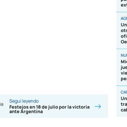
ex
AG
Un
ot
of
Oe
NU
Mi
ju
vi
pe
CA
Un
Seguí leyendo
tr
Festejos en 18 de julio por la victoria
ca
ante Argentina