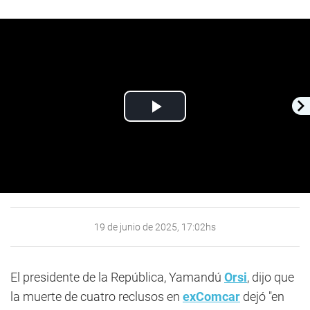
Play
Video
19 de junio de 2025, 17:02hs
El presidente de la República, Yamandú
Orsi
, dijo que
la muerte de cuatro reclusos en
exComcar
dejó "en