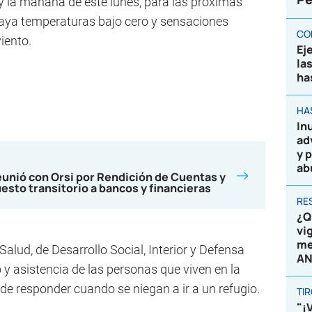
 la mañana de este lunes, para las próximas
aya temperaturas bajo cero y sensaciones
CO
iento.
Ej
la
ha
HA
In
ad
y 
ab
eunió con Orsi por Rendición de Cuentas y
sto transitorio a bancos y financieras
RE
¿Q
vi
me
Salud, de Desarrollo Social, Interior y Defensa
AN
 y asistencia de las personas que viven en la
de responder cuando se niegan a ir a un refugio.
TI
"¡