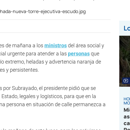
Lo
es de mañana a los
ministros
del área social y
ial urgente para atender a las
personas
que
ío extremo, heladas y advertencia naranja de
s y persistentes.
 por Subrayado, el presidente pidió que se
Estado, legales y logísticos, para que en la
HO
MO
a persona en situación de calle permanezca a
Mi
as
ca
Pe