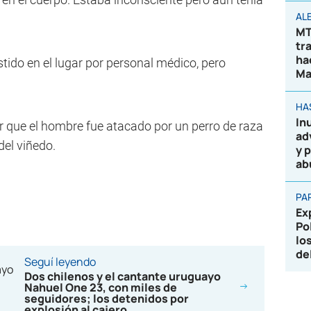
AL
MT
tr
ha
tido en el lugar por personal médico, pero
Ma
HA
In
er que el hombre fue atacado por un perro de raza
ad
del viñedo.
y 
ab
PA
Ex
Po
lo
de
Seguí leyendo
Dos chilenos y el cantante uruguayo
Nahuel One 23, con miles de
seguidores; los detenidos por
explosión al cajero