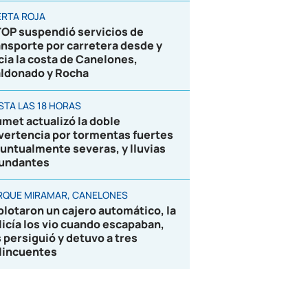
ERTA ROJA
OP suspendió servicios de
ansporte por carretera desde y
cia la costa de Canelones,
ldonado y Rocha
STA LAS 18 HORAS
umet actualizó la doble
vertencia por tormentas fuertes
puntualmente severas, y lluvias
undantes
RQUE MIRAMAR, CANELONES
plotaron un cajero automático, la
licía los vio cuando escapaban,
s persiguió y detuvo a tres
lincuentes