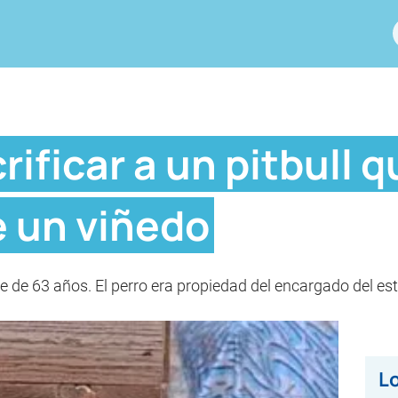
ificar a un pitbull 
 un viñedo
e de 63 años. El perro era propiedad del encargado del es
Lo