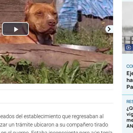
Play
Video
CO
Ej
ha
Pa
RE
¿Q
vi
eados del establecimiento que regresaban al
me
izar un trámite ubicaron a su compañero tirado
AN
 en el cuerpo. Estaba inconsciente pero aún tenía