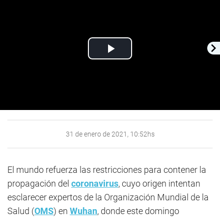
Play
Video
31 de enero de 2021, 10:52hs
El mundo refuerza las restricciones para contener la
propagación del
coronavirus
, cuyo origen intentan
esclarecer expertos de la Organización Mundial de la
Salud (
OMS
) en
Wuhan
, donde este domingo