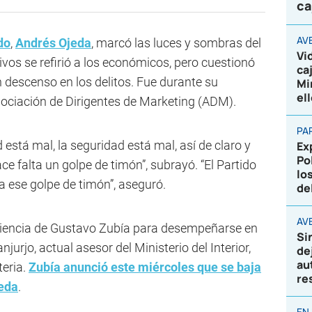
ca
AV
do
,
Andrés Ojeda
, marcó las luces y sombras del
Vi
ivos se refirió a los económicos, pero cuestionó
ca
 descenso en los delitos. Fue durante su
Mi
el
ociación de Dirigentes de Marketing (ADM).
PA
d está mal, la seguridad está mal, así de claro y
Ex
Po
ce falta un golpe de timón”, subrayó. “El Partido
lo
ra ese golpe de timón”, aseguró.
de
AVE
riencia de Gustavo Zubía para desempeñarse en
Si
jurjo, actual asesor del Ministerio del Interior,
de
au
teria.
Zubía anunció este miércoles que se baja
re
jeda
.
EN