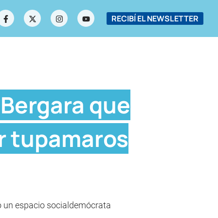
RECIBÍ EL NEWSLETTER
 Bergara que
or tupamaros
có un espacio socialdemócrata