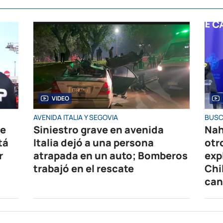
VIDEO
AVENIDA ITALIA Y SEGOVIA
BUSC
de
Siniestro grave en avenida
Nah
tá
Italia dejó a una persona
otr
r
atrapada en un auto; Bomberos
exp
trabajó en el rescate
Chi
can