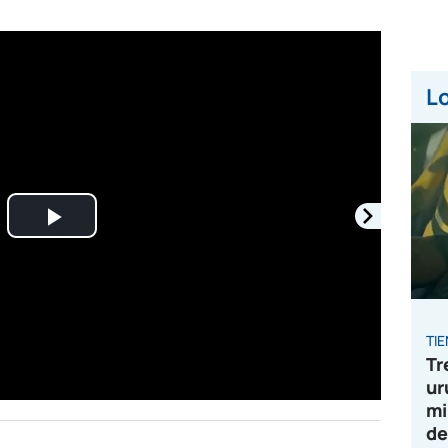
Lo
Play
Video
TI
Tr
ur
mi
de