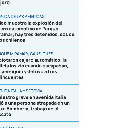
jero
ENIDA DE LAS AMÉRICAS
deo muestra la explosión del
jero automático en Parque
ramar; hay tres detenidos, dos de
los chilenos
RQUE MIRAMAR, CANELONES
plotaron cajero automático, la
licía los vio cuando escapaban,
s persiguió y detuvo a tres
lincuentes
NIDA ITALIA Y SEGOVIA
niestro grave en avenida Italia
jó a una persona atrapada en un
to; Bomberos trabajó en el
scate
 UN ÓMNIBUS