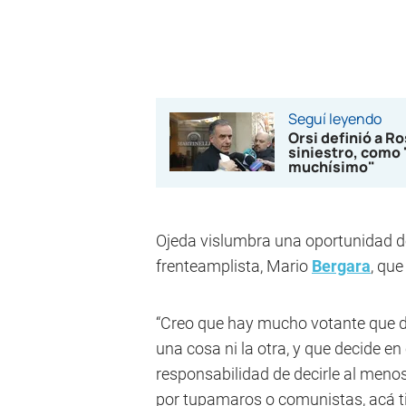
Seguí leyendo
Orsi definió a Ro
siniestro, como 
muchísimo"
Ojeda vislumbra una oportunidad de
frenteamplista, Mario
Bergara
, qu
“Creo que hay mucho votante que de 
una cosa ni la otra, y que decide e
responsabilidad de decirle al menos:
por tupamaros o comunistas, acá tie