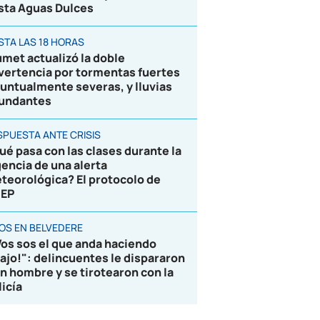
sta Aguas Dulces
STA LAS 18 HORAS
umet actualizó la doble
vertencia por tormentas fuertes
puntualmente severas, y lluvias
undantes
SPUESTA ANTE CRISIS
ué pasa con las clases durante la
gencia de una alerta
teorológica? El protocolo de
EP
ROS EN BELVEDERE
Vos sos el que anda haciendo
lajo!": delincuentes le dispararon
un hombre y se tirotearon con la
licía