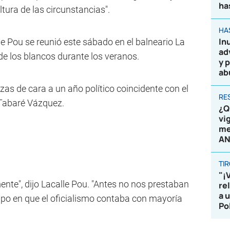
ha
altura de las circunstancias".
HA
In
le Pou se reunió este sábado en el balneario La
ad
de los blancos durante los veranos.
y 
ab
zas de cara a un año político coincidente con el
RE
e Tabaré Vázquez.
¿Q
vi
me
AN
TI
"¡
ente", dijo Lacalle Pou. "Antes no nos prestaban
re
a 
iempo en que el oficialismo contaba con mayoría
Po