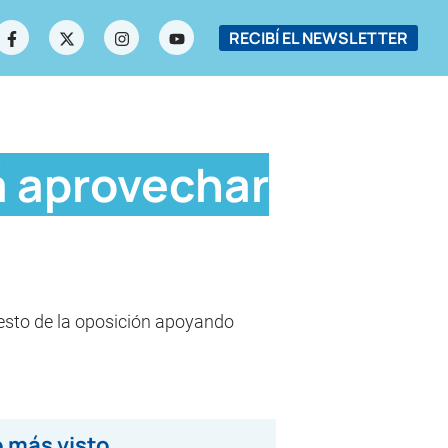
RECIBÍ EL NEWSLETTER
á aprovechar
l resto de la oposición apoyando
 más visto