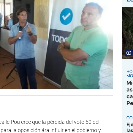
HO
MO
Mi
as
ca
Pe
CO
calle Pou cree que la pérdida del voto 50 del
Ej
ara la oposición ára influir en el gobierno y
la