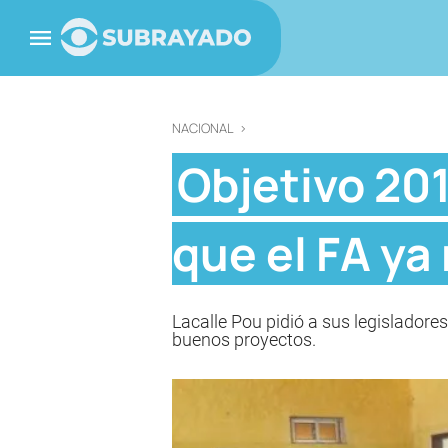
NACIONAL
>
Objetivo 201
que el FA ya
Lacalle Pou pidió a sus legisladores
buenos proyectos.