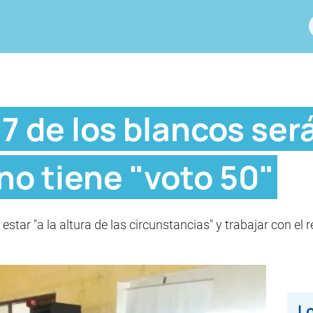
7 de los blancos ser
 no tiene "voto 50"
 estar "a la altura de las circunstancias" y trabajar con e
Lo