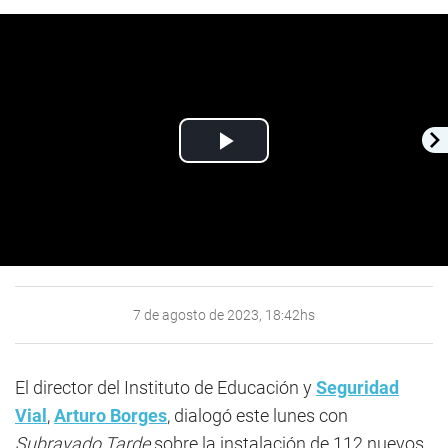
Play
Video
7 de agosto de 2023, 18:42hs
El director del Instituto de Educación y
Seguridad
Vial
,
Arturo Borges
, dialogó este lunes con
Subrayado Tarde
sobre la instalación de 112 nuevos