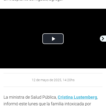
Play
Video
12 de mayo de 2025, 14:20hs
La ministra de Salud Pública,
Cristina Lustemberg
,
informó este lunes que la familia intoxicada por