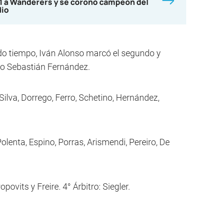
-1 a Wanderers y se coronó campeón del
dio
undo tiempo, Iván Alonso marcó el segundo y
zo Sebastián Fernández.
, Silva, Dorrego, Ferro, Schetino, Hernández,
lenta, Espino, Porras, Arismendi, Pereiro, De
povits y Freire. 4° Árbitro: Siegler.