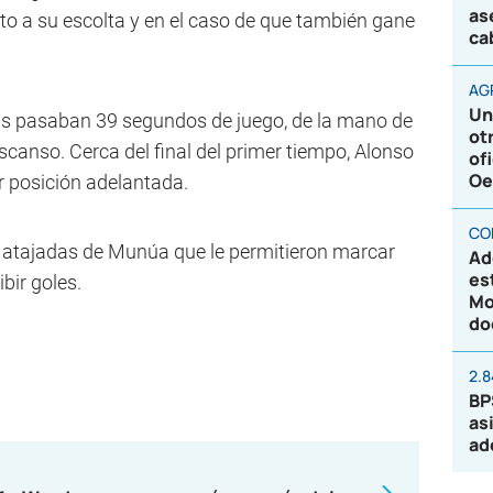
as
to a su escolta y en el caso de que también gane
ca
AG
Un
s pasaban 39 segundos de juego, de la mano de
ot
escanso. Cerca del final del primer tiempo, Alonso
of
Oe
or posición adelantada.
CO
atajadas de Munúa que le permitieron marcar
Ad
es
bir goles.
Mo
do
2.
BP
as
ad