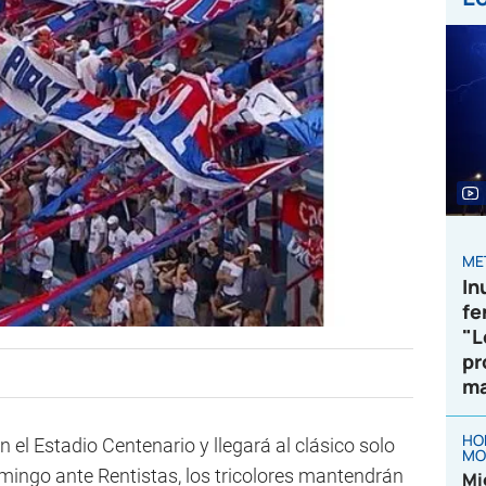
ME
In
fe
"L
pr
ma
HO
n el Estadio Centenario y llegará al clásico solo
MO
omingo ante Rentistas, los tricolores mantendrán
Mi