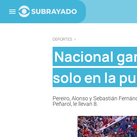
DEPORTES
>
Nacional ganó
solo en la p
Pereiro, Alonso y Sebastián Fernánde
Peñarol, le llevan 8.