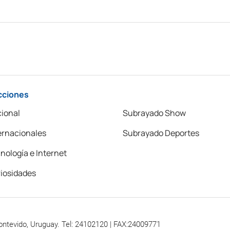
cciones
ional
Subrayado Show
ernacionales
Subrayado Deportes
nología e Internet
iosidades
ontevido, Uruguay. Tel: 24102120 | FAX:24009771