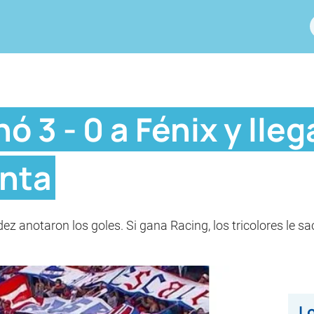
 3 - 0 a Fénix y lleg
unta
z anotaron los goles. Si gana Racing, los tricolores le sac
Lo