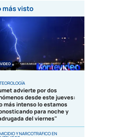
 más visto
VIDEO
TEOROLOGÍA
umet advierte por dos
nómenos desde este jueves:
o más intenso lo estamos
onosticando para noche y
drugada del viernes"
MICIDIO Y NARCOTRÁFICO EN