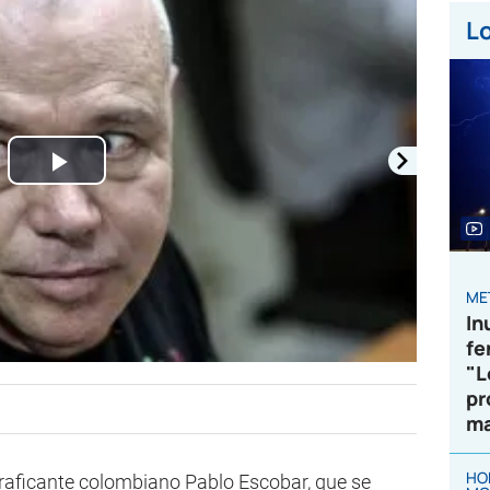
Lo
Play
Video
ME
In
fe
"L
pr
ma
HO
otraficante colombiano Pablo Escobar, que se