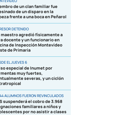
NTEVIDEO
embro de un clan familiar fue
esinado de un disparo en la
beza frente a una boca en Peñarol
RESOR DETENIDO
 maestro agredió físicamente a
ra docente y un funcionario en
icina de Inspección Montevideo
ste de Primaria
SDE EL JUEVES 6
iso especial de Inumet por
rmentas muy fuertes,
ntualmente severas, y un ciclón
tratropical
844 ALUMNOS FUERON REVINCULADOS
S suspenderá el cobro de 3.968
ignaciones familiares a niños y
olescentes por no asistir a clases