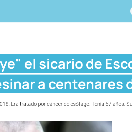
e" el sicario de Esc
esinar a centenares 
018. Era tratado por cáncer de esófago. Tenía 57 años. Sus