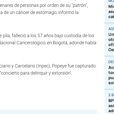
MO
nares de personas por orden de su "patrón",
Mi
as
sa de un cáncer de estómago, informó la
ca
AG
Un
pila, falleció a los 57 años bajo custodia de los
ot
o Nacional Cancerológico, en Bogotá, adonde había
of
Oe
DE
ciario y Carcelario (Inpec), Popeye fue capturado
Av
to
oncierto para delinquir y extorsión'.
pu
ex
2.
BP
as
ad