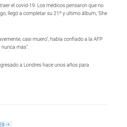
ntraer el covid-19. Los médicos pensaron que no
rgo, llegó a completar su 21º y último álbum, 'She
vemente, casi muero", había confiado a la AFP
r nunca más".
a regresado a Londres hace unos años para
ES