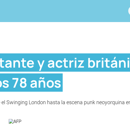
tante y actriz britá
los 78 años
sde el Swinging London hasta la escena punk neoyorquina e