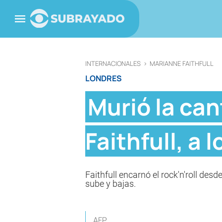
INTERNACIONALES
>
MARIANNE FAITHFULL
LONDRES
Murió la can
Faithfull, a 
Faithfull encarnó el rock'n'roll de
sube y bajas.
AFP