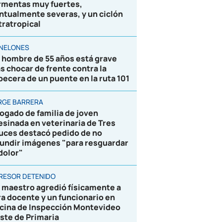
rmentas muy fuertes,
ntualmente severas, y un ciclón
tratropical
NELONES
 hombre de 55 años está grave
as chocar de frente contra la
becera de un puente en la ruta 101
RGE BARRERA
ogado de familia de joven
esinada en veterinaria de Tres
uces destacó pedido de no
fundir imágenes "para resguardar
 dolor"
RESOR DETENIDO
 maestro agredió físicamente a
ra docente y un funcionario en
icina de Inspección Montevideo
ste de Primaria