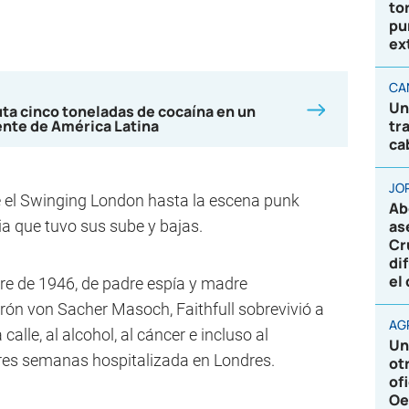
to
pu
ex
CA
Un
uta cinco toneladas de cocaína en un
nte de América Latina
tr
ca
JO
sde el Swinging London hasta la escena punk
Ab
ia que tuvo sus sube y bajas.
as
Cr
di
el
re de 1946, de padre espía y madre
ón von Sacher Masoch, Faithfull sobrevivió a
AG
calle, al alcohol, al cáncer e incluso al
Un
 tres semanas hospitalizada en Londres.
ot
of
Oe