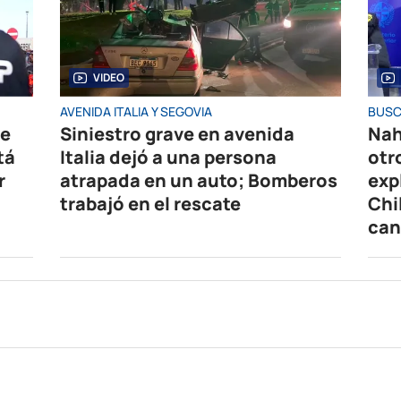
VIDEO
AVENIDA ITALIA Y SEGOVIA
BUSC
de
Siniestro grave en avenida
Nah
tá
Italia dejó a una persona
otr
r
atrapada en un auto; Bomberos
exp
trabajó en el rescate
Chi
can