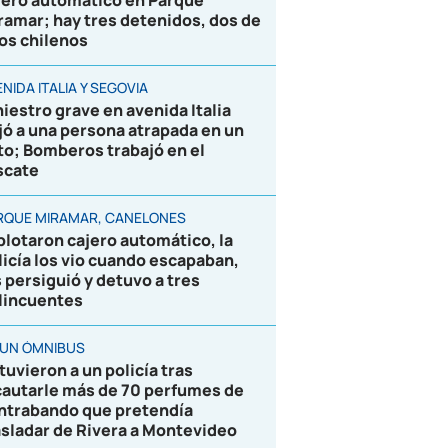
jero automático en Parque
ramar; hay tres detenidos, dos de
los chilenos
NIDA ITALIA Y SEGOVIA
niestro grave en avenida Italia
jó a una persona atrapada en un
to; Bomberos trabajó en el
scate
RQUE MIRAMAR, CANELONES
plotaron cajero automático, la
licía los vio cuando escapaban,
s persiguió y detuvo a tres
lincuentes
 UN ÓMNIBUS
tuvieron a un policía tras
cautarle más de 70 perfumes de
ntrabando que pretendía
asladar de Rivera a Montevideo