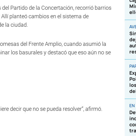
ca
Mi
del Partido de la Concertación, recorrió barrios
el
 Allí planteó cambios en el sistema de
e la ciudad.
AVE
Si
de
romesas del Frente Amplio, cuando asumió la
au
re
inar los basurales y destacó que eso aún no se
PA
Ex
Po
lo
de
EN
ere decir que no se pueda resolver”, afirmó.
De
in
co
tr