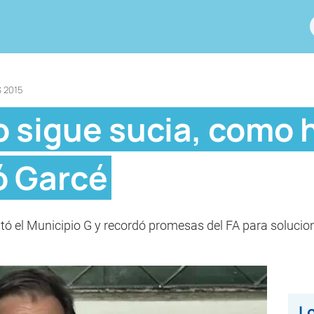
 2015
 sigue sucia, como 
ó Garcé
itó el Municipio G y recordó promesas del FA para solucio
Lo