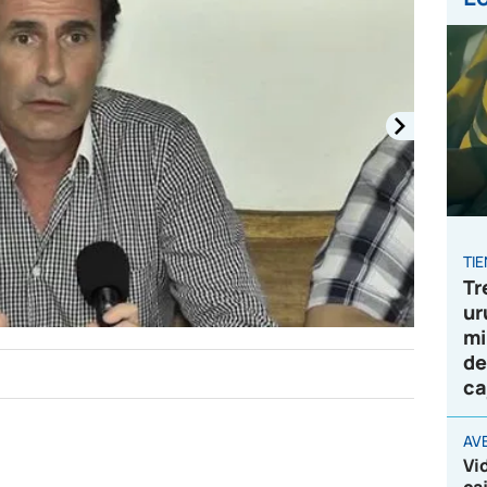
TI
Tr
ur
mi
de
ca
AV
Vi