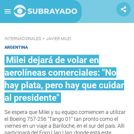
INTERNACIONALES
>
JAVIER MILEI
ARGENTINA
Milei dejará de volar en
aerolíneas comerciales: "No
hay plata, pero hay que cuidar
al presidente"
Se espera que Milei y su equipo comiencen a utilizar
el Boeing 757-256 "Tango 01" tan pronto como el
viernes en un viaje a Bariloche, en el sur del país. Allí
participará del Foro Llao Llao, donde está este