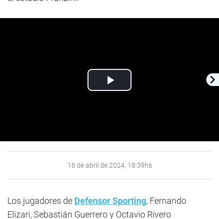
Play
Video
18 de abril de 2024, 18:39hs
Los jugadores de
Defensor Sporting
, Fernando
Elizari, Sebastián Guerrero y Octavio Rivero