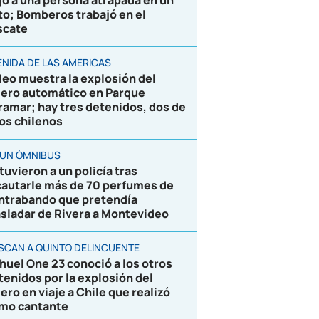
jó a una persona atrapada en un
to; Bomberos trabajó en el
scate
ENIDA DE LAS AMÉRICAS
deo muestra la explosión del
jero automático en Parque
ramar; hay tres detenidos, dos de
los chilenos
 UN ÓMNIBUS
tuvieron a un policía tras
cautarle más de 70 perfumes de
ntrabando que pretendía
asladar de Rivera a Montevideo
SCAN A QUINTO DELINCUENTE
huel One 23 conoció a los otros
tenidos por la explosión del
jero en viaje a Chile que realizó
mo cantante