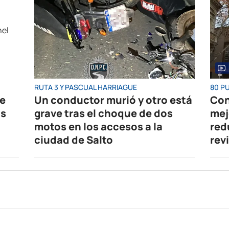
RUTA 3 Y PASCUAL HARRIAGUE
80 P
re
Un conductor murió y otro está
Con
os
grave tras el choque de dos
mej
motos en los accesos a la
red
ciudad de Salto
rev