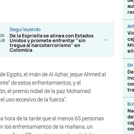
de
au
re
AV
Seguí leyendo
Vi
De la Espriella se alinea con Estados
ca
Unidos y promete enfrentar "sin
Mi
tregua al narcoterrorismo" en
Colombia
el
EN
De
 Egipto, el imán de Al Azhar, jeque Ahmed al
in
ente" de estos enfrentamientos, y el
co
tr
ción, el premio nobel de la paz Mohamed
l uso excesivo de la fuerza".
BU
Na
de
ima hora de la tarde que al menos 65 personas
ca
en los enfrentamientos de la mañana, un
co