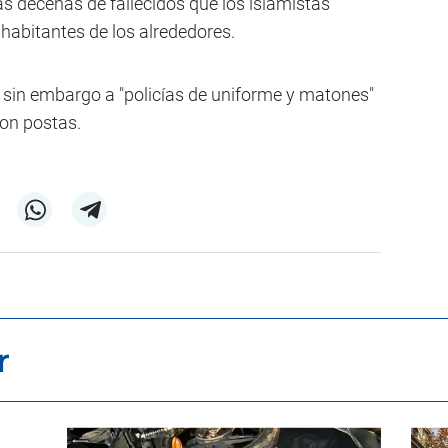
as decenas de fallecidos que los islamistas
abitantes de los alrededores.
 sin embargo a "policías de uniforme y matones"
con postas.
r