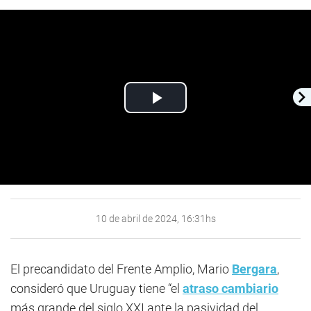
Play
Video
10 de abril de 2024, 16:31hs
El precandidato del Frente Amplio, Mario
Bergara
,
consideró que Uruguay tiene “el
atraso cambiario
más grande del siglo XXI ante la pasividad del