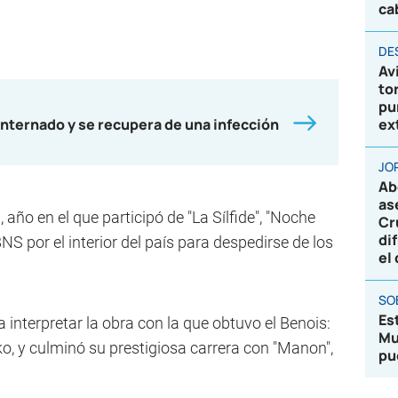
ca
DE
Av
to
pu
nternado y se recupera de una infección
ex
JO
Ab
as
 año en el que participó de "La Sílfide", "Noche
Cr
di
BNS por el interior del país para despedirse de los
el
SO
Es
interpretar la obra con la que obtuvo el Benois:
Mu
o, y culminó su prestigiosa carrera con "Manon",
pu