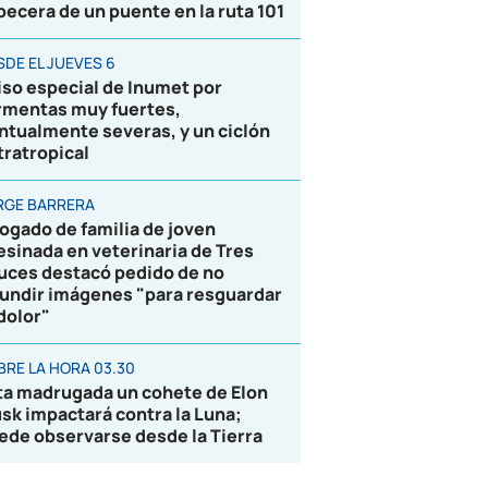
becera de un puente en la ruta 101
SDE EL JUEVES 6
iso especial de Inumet por
rmentas muy fuertes,
ntualmente severas, y un ciclón
tratropical
RGE BARRERA
ogado de familia de joven
esinada en veterinaria de Tres
uces destacó pedido de no
fundir imágenes "para resguardar
 dolor"
BRE LA HORA 03.30
ta madrugada un cohete de Elon
sk impactará contra la Luna;
ede observarse desde la Tierra