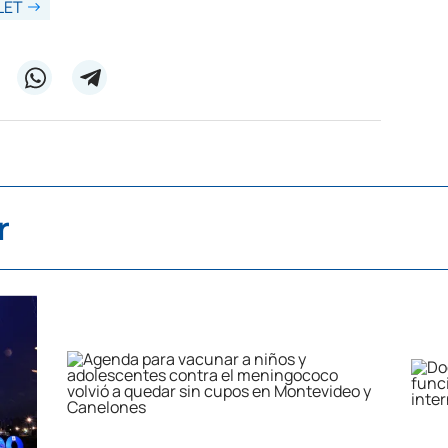
LET
r