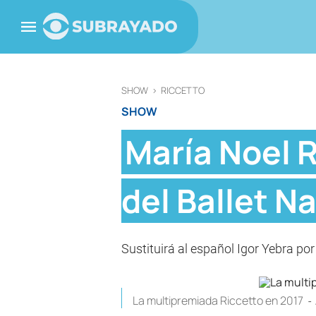
SHOW
>
RICCETTO
SHOW
María Noel R
del Ballet N
Sustituirá al español Igor Yebra po
La multipremiada Riccetto en 2017