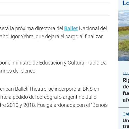
Lo
será la próxima directora del
Ballet
Nacional del
ñol Igor Yebra, que dejará el cargo al finalizar
or el ministro de Educación y Cultura, Pablo Da
arines del elenco.
LL
Ri
de
erican Ballet Theatre, se incorporó al BNS en
fu
nte a pedido del coreógrafo argentino Julio
af
ntre 2010 y 2018. Fue galardonada con el "Benois
CA
Un
tr