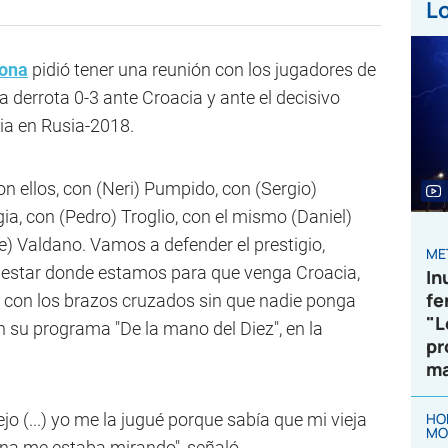
Lo
ona
pidió tener una reunión con los jugadores de
sa derrota 0-3 ante Croacia y ante el decisivo
ia en Rusia-2018.
n ellos, con (Neri) Pumpido, con (Sergio)
a, con (Pedro) Troglio, con el mismo (Daniel)
ge) Valdano. Vamos a defender el prestigio,
ME
star donde estamos para que venga Croacia,
In
fe
 con los brazos cruzados sin que nadie ponga
"L
n su programa "De la mano del Diez", en la
pr
ma
ejo (...) yo me la jugué porque sabía que mi vieja
HO
MO
na me estaba mirando", señaló.