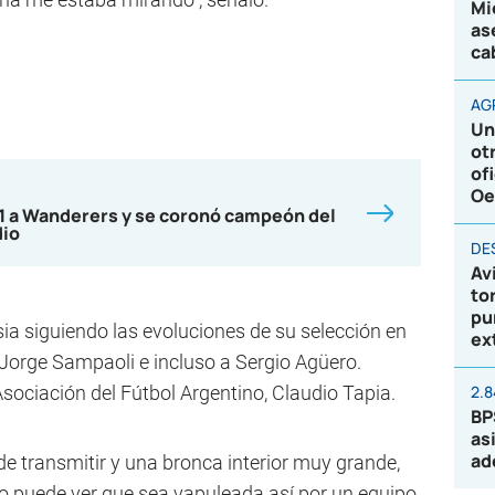
Mi
as
ca
AG
Un
ot
of
Oe
-1 a Wanderers y se coronó campeón del
dio
DE
Av
to
pu
a siguiendo las evoluciones de su selección en
ex
a Jorge Sampaoli e incluso a Sergio Agüero.
Asociación del Fútbol Argentino, Claudio Tapia.
2.
BP
as
ad
e transmitir y una bronca interior muy grande,
no puede ver que sea vapuleada así por un equipo