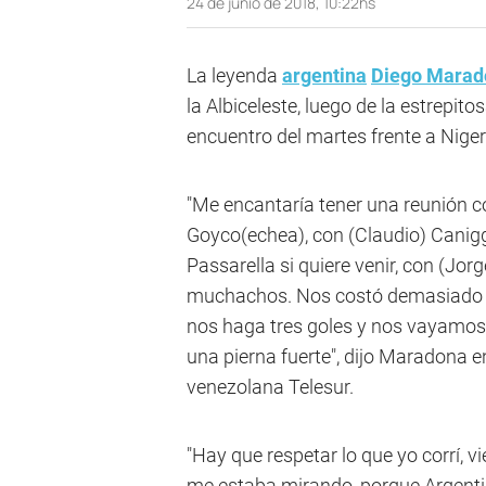
24 de junio de 2018, 10:22hs
La leyenda
argentina
Diego Marad
la Albiceleste, luego de la estrepito
encuentro del martes frente a Niger
"Me encantaría tener una reunión co
Goyco(echea), con (Claudio) Caniggi
Passarella si quiere venir, con (Jor
muchachos. Nos costó demasiado e
nos haga tres goles y nos vayamos
una pierna fuerte", dijo Maradona e
venezolana Telesur.
"Hay que respetar lo que yo corrí, vi
me estaba mirando, porque Argenti