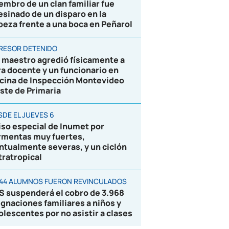
embro de un clan familiar fue
esinado de un disparo en la
beza frente a una boca en Peñarol
RESOR DETENIDO
 maestro agredió físicamente a
ra docente y un funcionario en
icina de Inspección Montevideo
ste de Primaria
SDE EL JUEVES 6
iso especial de Inumet por
rmentas muy fuertes,
ntualmente severas, y un ciclón
tratropical
844 ALUMNOS FUERON REVINCULADOS
S suspenderá el cobro de 3.968
ignaciones familiares a niños y
olescentes por no asistir a clases