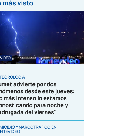
 más visto
VIDEO
TEOROLOGÍA
umet advierte por dos
nómenos desde este jueves:
o más intenso lo estamos
onosticando para noche y
drugada del viernes"
MICIDIO Y NARCOTRÁFICO EN
NTEVIDEO