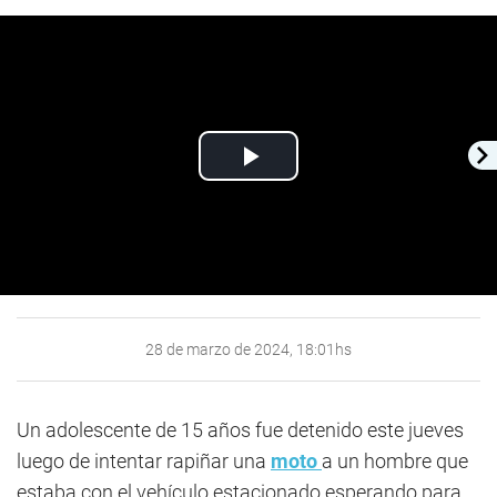
Play
Video
28 de marzo de 2024, 18:01hs
Un adolescente de 15 años fue detenido este jueves
luego de intentar rapiñar una
moto
a un hombre que
estaba con el vehículo estacionado esperando para